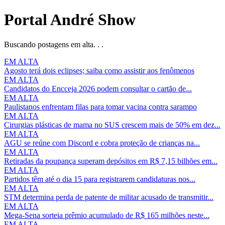
Portal André Show
Buscando postagens em alta. . .
EM ALTA
Agosto terá dois eclipses; saiba como assistir aos fenômenos
EM ALTA
Candidatos do Encceja 2026 podem consultar o cartão de...
EM ALTA
Paulistanos enfrentam filas para tomar vacina contra sarampo
EM ALTA
Cirurgias plásticas de mama no SUS crescem mais de 50% em dez...
EM ALTA
AGU se reúne com Discord e cobra proteção de crianças na...
EM ALTA
Retiradas da poupança superam depósitos em R$ 7,15 bilhões em...
EM ALTA
Partidos têm até o dia 15 para registrarem candidaturas nos...
EM ALTA
STM determina perda de patente de militar acusado de transmitir...
EM ALTA
Mega-Sena sorteia prêmio acumulado de R$ 165 milhões neste...
EM ALTA