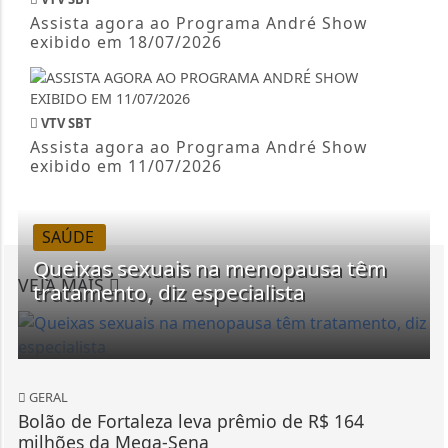
Assista agora ao Programa André Show
exibido em 18/07/2026
VTV SBT
Assista agora ao Programa André Show
exibido em 11/07/2026
SAÚDE
Queixas sexuais na menopausa têm
VEJA MAIS
tratamento, diz especialista
GERAL
Bolão de Fortaleza leva prêmio de R$ 164
milhões da Mega-Sena