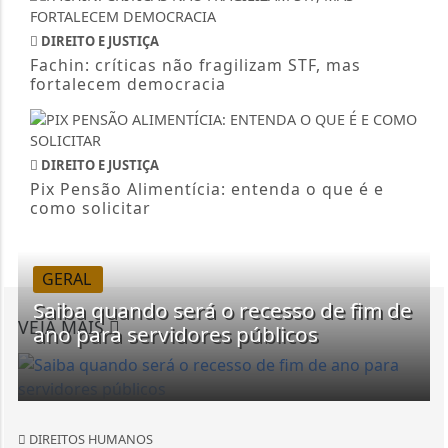
DIREITO E JUSTIÇA
Fachin: críticas não fragilizam STF, mas
fortalecem democracia
DIREITO E JUSTIÇA
Pix Pensão Alimentícia: entenda o que é e
como solicitar
GERAL
Saiba quando será o recesso de fim de
VEJA MAIS
ano para servidores públicos
DIREITOS HUMANOS