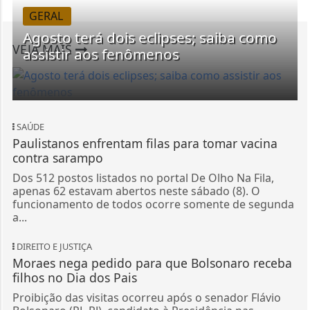
GERAL
Agosto terá dois eclipses; saiba como
VEJA MAIS
assistir aos fenômenos
SAÚDE
Paulistanos enfrentam filas para tomar vacina
contra sarampo
Dos 512 postos listados no portal De Olho Na Fila,
apenas 62 estavam abertos neste sábado (8). O
funcionamento de todos ocorre somente de segunda
a...
DIREITO E JUSTIÇA
Moraes nega pedido para que Bolsonaro receba
filhos no Dia dos Pais
Proibição das visitas ocorreu após o senador Flávio