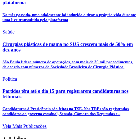
plataforma
No mês passado, uma adolescente foi induzida a tirar a própria vida durante
uma live transmitida pela plataforma
Saúde
Cirurgias plásticas de mama no SUS crescem mais de 50% em
dez anos
São Paulo lidera número de operações, com mais de 30 mil procedimentos,
de acordo com números da Sociedade Brasileira de Cirurgia Plástica.
Política
Partidos têm até o dia 15 para registrarem candidaturas nos
tribunais
Candidaturas à Presidência são feitas no TSE. Nos TREs são registrados
candidatos ao governo estadual, Senado, Câmara dos Deputados e...
Veja Mais Publicações