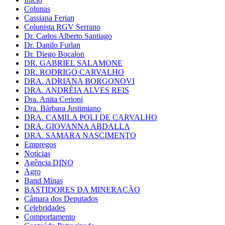
Colunas
Cassiana Ferian
Colunista RGV Serrano
Dr. Carlos Alberto Santiago
Dr. Danilo Furlan
Dr. Diego Bocalon
DR. GABRIEL SALAMONE
DR. RODRIGO CARVALHO
DRA. ADRIANA BORGONOVI
DRA. ANDRÉIA ALVES REIS
Dra. Anita Cerioni
Dra. Bárbara Justimiano
DRA. CAMILA POLI DE CARVALHO
DRA. GIOVANNA ABDALLA
DRA. SAMARA NASCIMENTO
Empregos
Notícias
Agência DINO
Agro
Band Minas
BASTIDORES DA MINERAÇÃO
Câmara dos Deputados
Celebridades
Comportamento