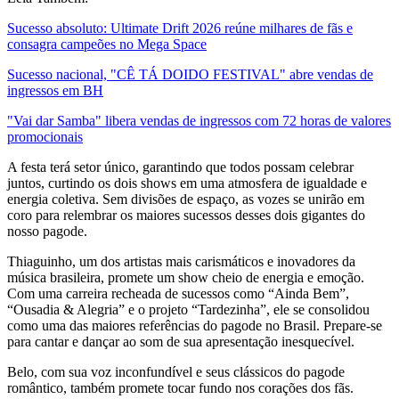
Sucesso absoluto: Ultimate Drift 2026 reúne milhares de fãs e
consagra campeões no Mega Space
Sucesso nacional, "CÊ TÁ DOIDO FESTIVAL" abre vendas de
ingressos em BH
"Vai dar Samba" libera vendas de ingressos com 72 horas de valores
promocionais
A festa terá setor único, garantindo que todos possam celebrar
juntos, curtindo os dois shows em uma atmosfera de igualdade e
energia coletiva. Sem divisões de espaço, as vozes se unirão em
coro para relembrar os maiores sucessos desses dois gigantes do
nosso pagode.
Thiaguinho, um dos artistas mais carismáticos e inovadores da
música brasileira, promete um show cheio de energia e emoção.
Com uma carreira recheada de sucessos como “Ainda Bem”,
“Ousadia & Alegria” e o projeto “Tardezinha”, ele se consolidou
como uma das maiores referências do pagode no Brasil. Prepare-se
para cantar e dançar ao som de sua apresentação inesquecível.
Belo, com sua voz inconfundível e seus clássicos do pagode
romântico, também promete tocar fundo nos corações dos fãs.