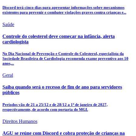
Discord terá cinco dias para apresentar informações sobre mecanismos
existentes para prevenir e combater violações graves contra crianças e...
Saúde
Controle do colesterol deve começar na infância, alerta
cardiologista
No Dia Nacional de Prevenção e Controle do Colesterol, especialista da
Sociedade Brasileira de Cardiologia recomenda exame preventivo aos 10
anos,...
Geral
Saiba quando será o recesso de fim de ano para servidores
públicos
Períodos vão de 21 a 25/12 e de 28/12 a 1º de janeiro de 2027,
respectivamente, de acordo com portaria do MGI.
Direitos Humanos
AGU se reúne com Discord e cobra proteção de crianças na