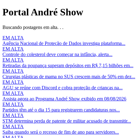
Portal André Show
Buscando postagens em alta. . .
EM ALTA
Agência Nacional de Proteção de Dados investiga plataforma...
EM ALTA
Controle do colesterol deve começar na infância, alerta...
EM ALTA
Retiradas da poupança superam depósitos em R$ 7,15 bilhões em...
EM ALTA
Cirurgias plásticas de mama no SUS crescem mais de 50% em dez...
EM ALTA
AGU se reúne com Discord e cobra proteção de crianças na...
EM ALTA
Assista agora ao Programa André Show exibido em 08/08/2026
EM ALTA
Partidos têm até o dia 15 para registrarem candidaturas nos...
EM ALTA
STM determina perda de patente de militar acusado de transmitir...
EM ALTA
Saiba quando será o recesso de fim de ano para servidores...
EM ALTA